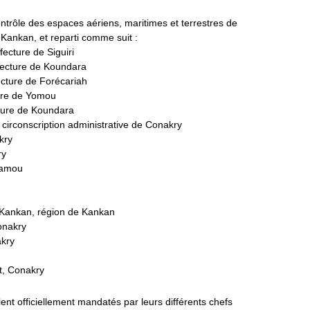
ntrôle des espaces aériens, maritimes et terrestres de
Kankan, et reparti comme suit :
ecture de Siguiri
fecture de Koundara
cture de Forécariah
ture de Yomou
ture de Koundara
 circonscription administrative de Conakry
kry
ry
Mamou
e Kankan, région de Kankan
onakry
akry
rt, Conakry
ent officiellement mandatés par leurs différents chefs