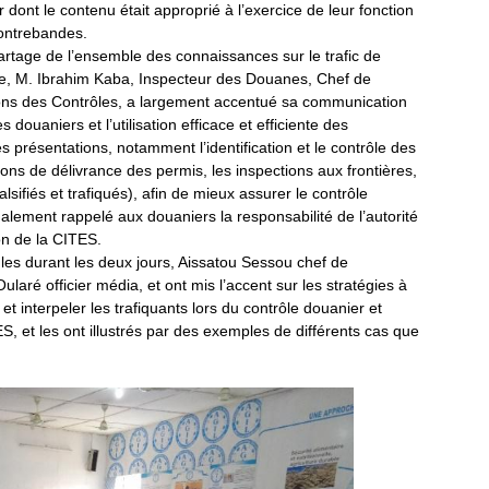
r dont le contenu était approprié à l’exercice de leur fonction
contrebandes.
artage de l’ensemble des connaissances sur le trafic de
uane, M. Ibrahim Kaba, Inspecteur des Douanes, Chef de
ions des Contrôles, a largement accentué sa communication
s douaniers et l’utilisation efficace et efficiente des
 présentations, notamment l’identification et le contrôle des
ions de délivrance des permis, les inspections aux frontières,
lsifiés et trafiqués), afin de mieux assurer le contrôle
également rappelé aux douaniers la responsabilité de l’autorité
ion de la CITES.
les durant les deux jours, Aissatou Sessou chef de
aré officier média, et ont mis l’accent sur les stratégies à
t interpeler les trafiquants lors du contrôle douanier et
ES, et les ont illustrés par des exemples de différents cas que